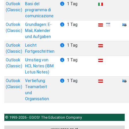
Outlook
Basi del
1 Tag
(Classic)
programma di
comunicazione
Outlook
Grundlagen: E-
1 Tag
(Classic)
Mail, Kalender
und Aufgaben
Outlook
Leicht
1 Tag
(Classic)
Fortgeschritten
Outlook
Umstieg von
1 Tag
(Classic)
HCL Notes (IBM
Lotus Notes)
Outlook
Vertiefung:
1 Tag
(Classic)
Teamarbeit
und
Organisation
© 1993-2026 - EGOS! The Education Company