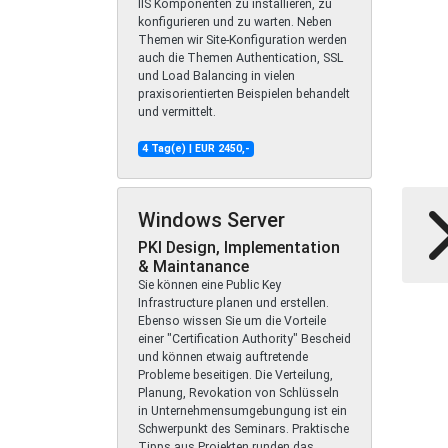
IIS Komponenten zu installieren, zu
konfigurieren und zu warten. Neben
Themen wir Site-Konfiguration werden
auch die Themen Authentication, SSL
und Load Balancing in vielen
praxisorientierten Beispielen behandelt
und vermittelt.
4 Tag(e) | EUR 2450,-
Windows Server
PKI Design, Implementation
& Maintanance
Sie können eine Public Key
Infrastructure planen und erstellen.
Ebenso wissen Sie um die Vorteile
einer "Certification Authority" Bescheid
und können etwaig auftretende
Probleme beseitigen. Die Verteilung,
Planung, Revokation von Schlüsseln
in Unternehmensumgebungung ist ein
Schwerpunkt des Seminars. Praktische
Tipps aus Projekten runden das