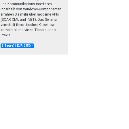
und Kommunikations-Interfaces
innerhalb von Windows-Komponenten
erfahren Sie mehr über moderne APIs
(SOAP, XML und .NET). Das Seminar
vermittelt theoretisches Knowhow
kombiniert mit vielen Tipps aus der
Praxis.
5 Tag(e) | EUR 2950,-