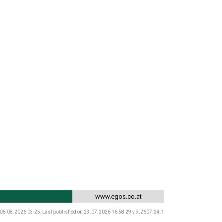
www.egos.co.at
 06.08.2026 03:25, Last published on 23.07.2026 16:58:29 v.9.2607.24.1