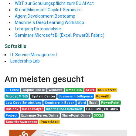
WBT zur Schulungspflicht zum EU AI Act
KI und Microsoft Copilot-Seminare
Agent Development Bootcamp
Machine & Deep Learning Workshop
Lehrgang Datenanalyse
Seminare Microsoft BI (Excel, PowerBI, Fabric)
Softskills
IT Service Management
Leadership Lab
Am meisten gesucht
IT Lehre
Copilot und KI
Windows
Office 365
Azure
SQL Server
Microsoft 365
System Center
Business Intelligence
PowerBI
Low Code Entwicklung
Seminare in Bozen
Word
Excel
PowerPoint
Outlook
Datenanalyst
Informationssicherheit
EU-DSGVO, EU-GDPR
Project
Exchange Server/Online
SharePoint Online
SCCM
Security Awareness
PowerShell