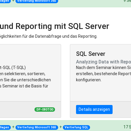
+
9 S
dlagen
Vertiefung Microsoft 365
 und Reporting mit SQL Server
glichkeiten für die Datenabfrage und das Reporting.
SQL Server
Analyzing Data with Repo
t-SQL (T-SQL)
Nach dem Seminar können Sie
 selektieren, sortieren,
erstellen, bestehende Repor
n Sie die unterschiedlichen
konfigurieren.
Seminar ist die Basis für
Details anzeigen
DP-080T00
+
+
17 
dlagen
Vertiefung Microsoft 365
Vertiefung SQL