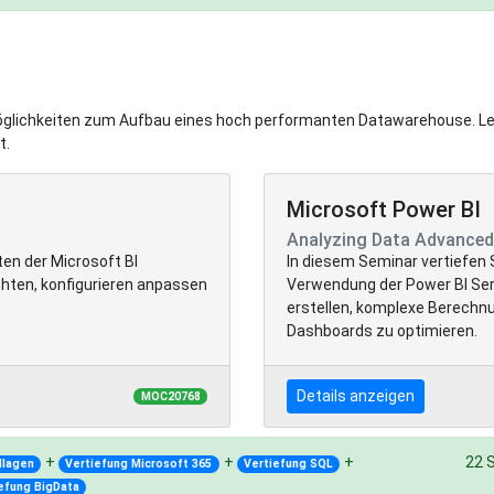
Möglichkeiten zum Aufbau eines hoch performanten Datawarehouse. Ler
t.
Microsoft Power BI
Analyzing Data Advanced
en der Microsoft BI
In diesem Seminar vertiefen S
chten, konfigurieren anpassen
Verwendung der Power BI Ser
erstellen, komplexe Berechn
Dashboards zu optimieren.
Details anzeigen
MOC20768
+
+
+
22 
dlagen
Vertiefung Microsoft 365
Vertiefung SQL
efung BigData