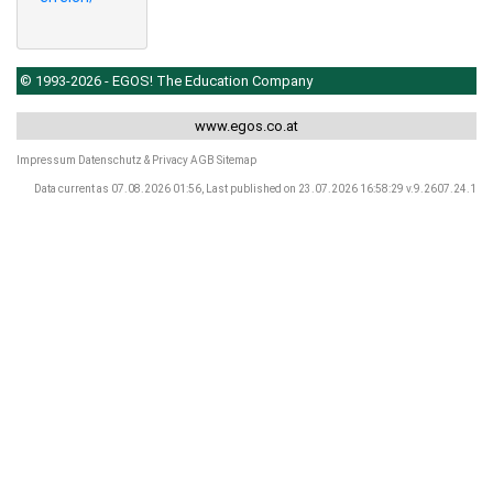
© 1993-2026 - EGOS! The Education Company
www.egos.co.at
Impressum
Datenschutz & Privacy
AGB
Sitemap
Data current as 07.08.2026 01:56, Last published on 23.07.2026 16:58:29 v.9.2607.24.1