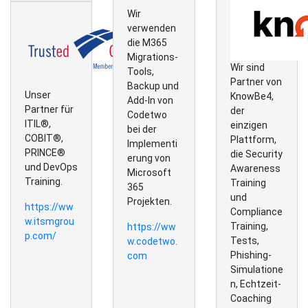
Wir
verwenden
die M365
Migrations-
Wir sind
Tools,
Partner von
Backup und
Unser
KnowBe4,
Add-In von
Partner für
der
Codetwo
ITIL®,
einzigen
bei der
COBIT®,
Plattform,
Implementi
PRINCE®
die Security
erung von
und DevOps
Awareness
Microsoft
Training.
Training
365
und
Projekten.
https://ww
Compliance
w.itsmgrou
Training,
https://ww
p.com/
Tests,
w.codetwo.
Phishing-
com
Simulatione
n, Echtzeit-
Coaching