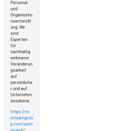
Personal-
und
Organisatio
nsentwickl
ung. Wir
sind
Experten
für
nachhaltig
wirksame
Veränderun
gsarbeit
auf
persönliche
r und auf
Unternehm
ensebene.
https://co
mteamgrou
p.com/oest
erreich/