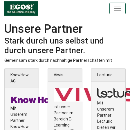
Unsere Partner
Stark durch uns selbst und
durch unsere Partner.
Gemeinsam stark durch nachhaltige Partnerschaften mit
KnowHow
Viwis
Lecturio
AG
Mit
ist unser
Mit
unserem
Partner im
unserem
Partner
Bereich E-
Partner
Lecturio
Learning
KnowHow
bieten wir