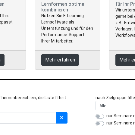
en
Lernformen optimal
für Ihr P
kombinieren
Wir unter
 Ihre
Nutzen Sie E-Learning
gerne bei
epasst
Lernsoftware als
z.B.: Entw
Unterstützung und für den
Vorlagen,
Performance-Support
Workflows
Ihrer Mitarbeiter.
n
Mehr erfahren
Mehr e
emenbereich ein, die Liste filtert
nach Zielgruppe filte
nur Seminare 
nur Seminare 