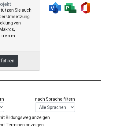
rojekt
stützen SIe auch
 der Umsetzung.
icklung von
 Makros,
 u.v.a.m.
rfahren
rn
nach Sprache filtern
mit Bildungsweg anzeigen
mit Terminen anzeigen