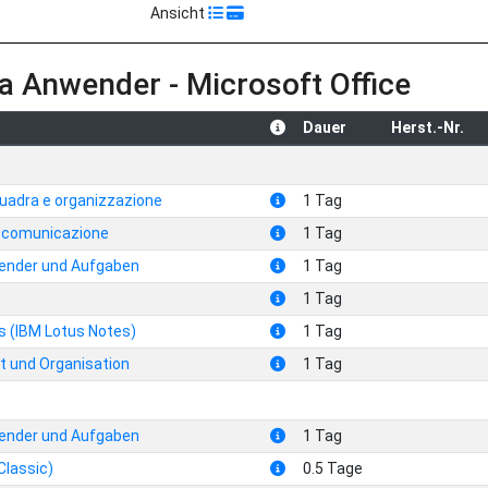
Ansicht
 Anwender - Microsoft Office
Dauer
Herst.-Nr.
quadra e organizzazione
1 Tag
i comunicazione
1 Tag
alender und Aufgaben
1 Tag
1 Tag
s (IBM Lotus Notes)
1 Tag
t und Organisation
1 Tag
alender und Aufgaben
1 Tag
Classic)
0.5 Tage