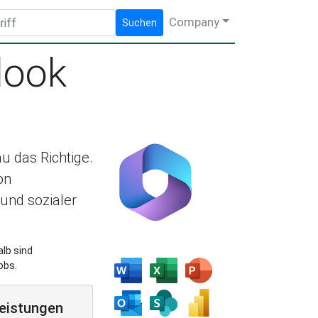
Company
Suchen
look
 das Richtige.
on
und sozialer
lb sind
obs.
leistungen