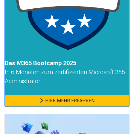
Das M365 Bootcamp 2025
In 6 Monaten zum zertifizierten Microsoft 365
Administrator.
HIER MEHR ERFAHREN