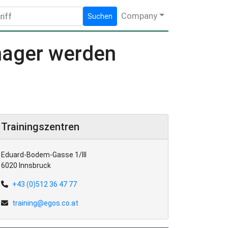
Company
Suchen
nager werden
Trainingszentren
Eduard-Bodem-Gasse 1/III
6020 Innsbruck
+43 (0)512 36 47 77
training@egos.co.at