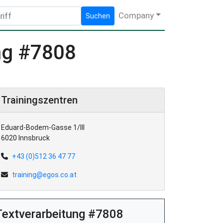
Company
Suchen
ng #7808
Trainingszentren
Eduard-Bodem-Gasse 1/III
6020 Innsbruck
+43 (0)512 36 47 77
training@egos.co.at
Textverarbeitung #7808