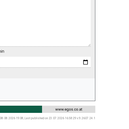
min
www.egos.co.at
 08.08.2026 19:08, Last published on 23.07.2026 16:58:29 v.9.2607.24.1