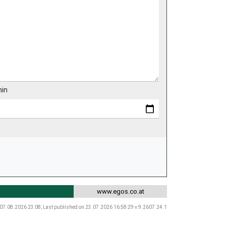
min
www.egos.co.at
 07.08.2026 23:08, Last published on 23.07.2026 16:58:29 v.9.2607.24.1