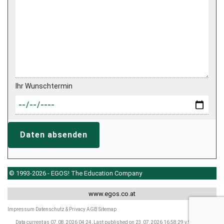
Ihr Wunschtermin
Daten absenden
© 1993-2026 - EGOS! The Education Company
www.egos.co.at
Impressum
Datenschutz & Privacy
AGB
Sitemap
Data current as 07.08.2026 04:24, Last published on 23.07.2026 16:58:29 v.9.2607.24.1