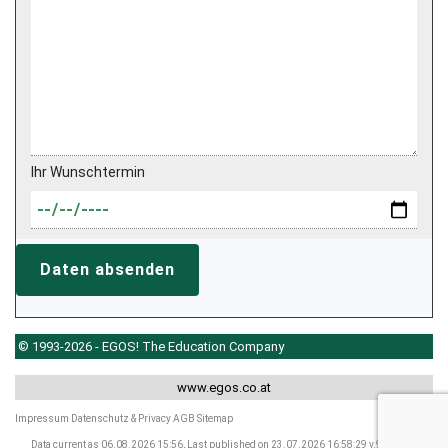
Ihr Wunschtermin
Daten absenden
© 1993-2026 - EGOS! The Education Company
www.egos.co.at
Impressum
Datenschutz & Privacy
AGB
Sitemap
Data current as 06.08.2026 15:56, Last published on 23.07.2026 16:58:29 v.9.2607.24.1