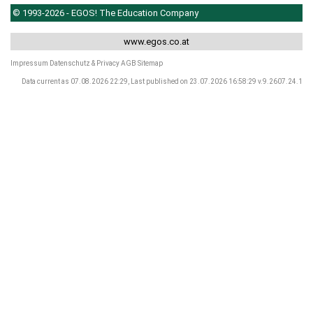
© 1993-2026 - EGOS! The Education Company
www.egos.co.at
Impressum
Datenschutz & Privacy
AGB
Sitemap
Data current as 07.08.2026 22:29, Last published on 23.07.2026 16:58:29 v.9.2607.24.1