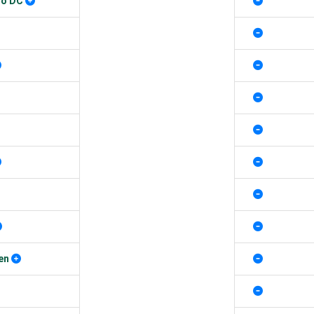
ro DC
en