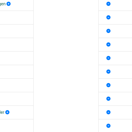
gen
der