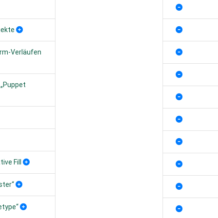
jekte
form-Verläufen
 „Puppet
ve Fill
ster“
etype“