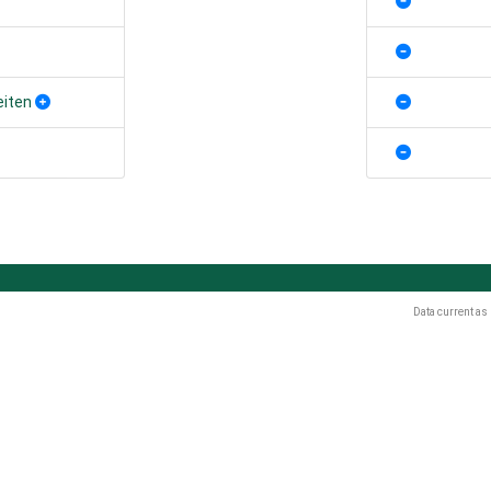
eiten
Data current as