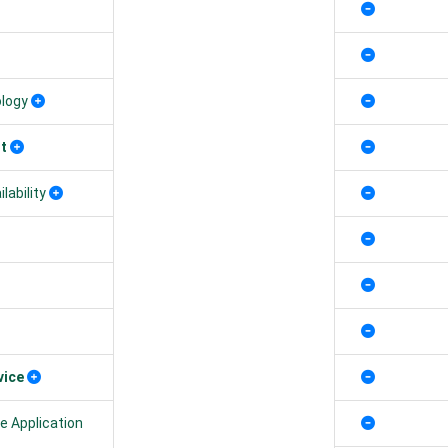
ology
t
lability
vice
e Application