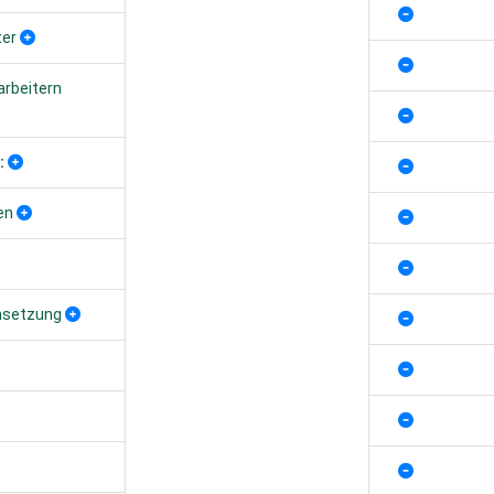
ter
arbeitern
:
en
msetzung