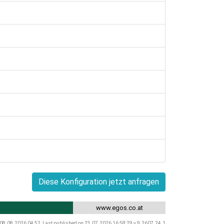
Diese Konfiguration jetzt anfragen
www.egos.co.at
 08.08.2026 04:52, Last published on 23.07.2026 16:58:29 v.9.2607.24.1