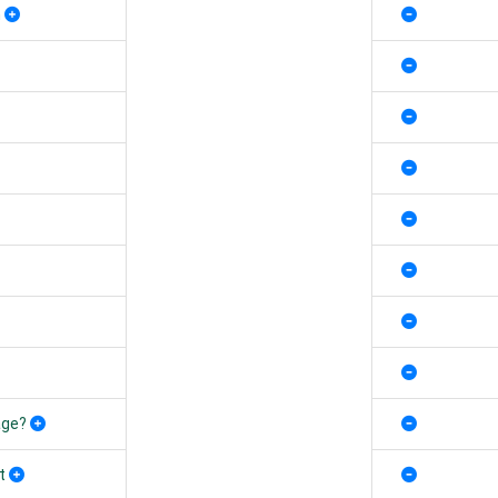
n
age?
t