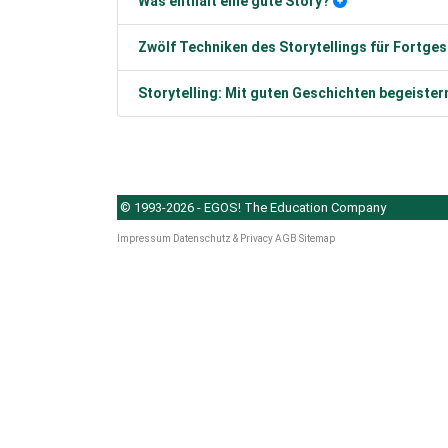
Was enthält eine gute Story?
Zwölf Techniken des Storytellings für Fortges
Storytelling: Mit guten Geschichten begeister
© 1993-2026 - EGOS! The Education Company
Impressum
Datenschutz & Privacy
AGB
Sitemap