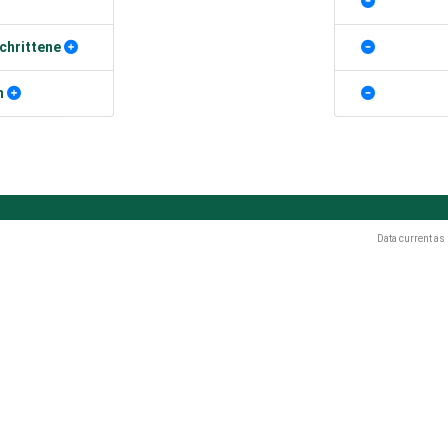
chrittene
n
Data current as