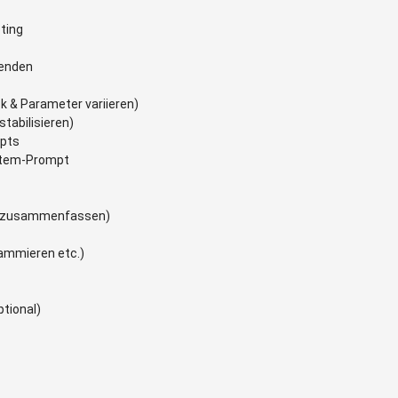
ting
wenden
k & Parameter variieren)
tabilisieren)
mpts
stem-Prompt
zw. zusammenfassen)
ammieren etc.)
ptional)