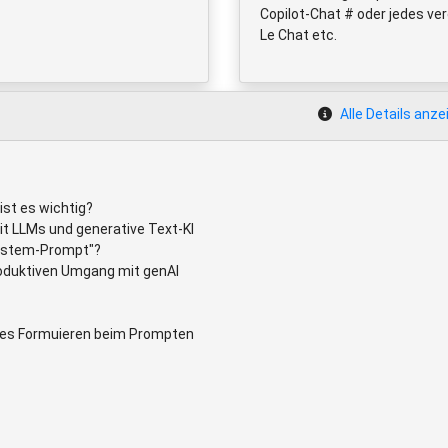
Copilot-Chat # oder jedes ver
Le Chat etc.
Alle Details anze
st es wichtig?
it LLMs und generative Text-KI
System-Prompt"?
roduktiven Umgang mit genAI
ises Formuieren beim Prompten