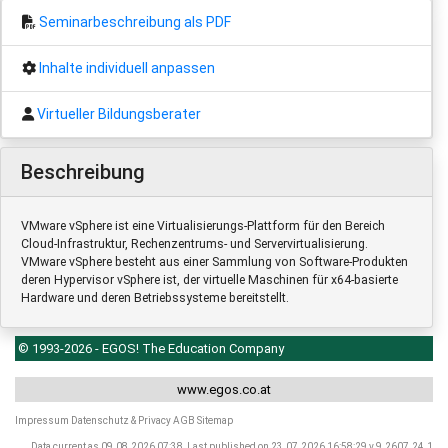
Seminarbeschreibung als PDF
Inhalte individuell anpassen
Virtueller Bildungsberater
Beschreibung
VMware vSphere ist eine Virtualisierungs-Plattform für den Bereich
Cloud-Infrastruktur, Rechenzentrums- und Servervirtualisierung.
VMware vSphere besteht aus einer Sammlung von Software-Produkten
deren Hypervisor vSphere ist, der virtuelle Maschinen für x64-basierte
Hardware und deren Betriebssysteme bereitstellt.
© 1993-2026 - EGOS! The Education Company
www.egos.co.at
Impressum
Datenschutz & Privacy
AGB
Sitemap
Data current as 09.08.2026 07:38, Last published on 23.07.2026 16:58:29 v.9.2607.24.1