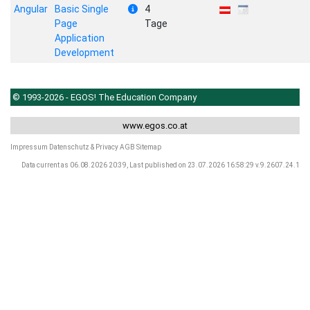
Angular
Basic Single
4
Page
Tage
Application
Development
© 1993-2026 - EGOS! The Education Company
www.egos.co.at
Impressum
Datenschutz & Privacy
AGB
Sitemap
Data current as 06.08.2026 20:39, Last published on 23.07.2026 16:58:29 v.9.2607.24.1