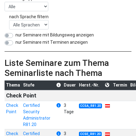
nach Sprache filtern
nur Seminare mit Bildungsweg anzeigen
nur Seminare mit Terminen anzeigen
Liste Seminare zum Thema
Seminarliste nach Thema
Thema
Stufe
Dauer
Herst.-Nr.
Termin
Bi
Check Point
Check
Certified
3
CCSA_R81.20
Point
Security
Tage
Administrator
R81.20
Check
Certified
3
CCSE_R81.20