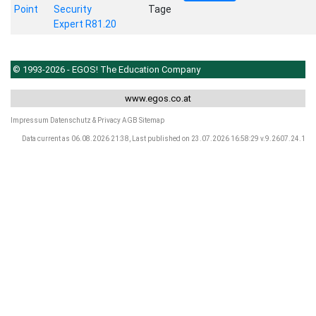
Point
Security
Tage
Expert R81.20
© 1993-2026 - EGOS! The Education Company
www.egos.co.at
Impressum
Datenschutz & Privacy
AGB
Sitemap
Data current as 06.08.2026 21:38, Last published on 23.07.2026 16:58:29 v.9.2607.24.1