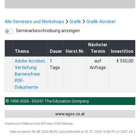
Alle Seminare und Workshops
Grafik
Grafik-Acrobat
Seminarbeschreibung anzeigen
Nächster
Thema
Dauer
Herst.Nr.
Termin
Investition
Adobe Acrobat,
1
auf
€ 550,00
Vertiefung:
Tage
Anfrage
Barrierefreie
PDF-
Dokumente
© 1993-2026 - EGOS! The Education Company
www.egos.co.at
Impressum
Datenschutz & Privacy
AGB
Sitemap
Data current as 06.08.2026 08:49, Last published on 23.07.2026 16:58:29 v.9.2607.24.1