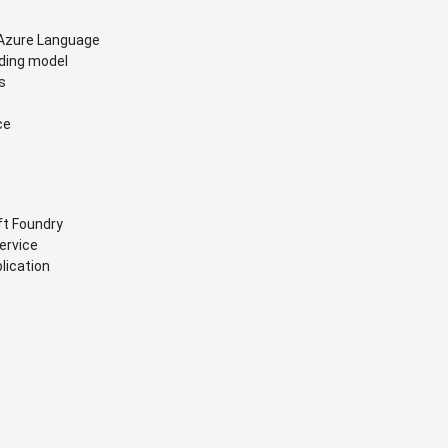
 Azure Language
nding model
s
ce
ft Foundry
ervice
lication