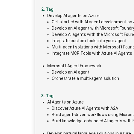
2. Tag
Develop AI agents on Azure
Get started with AI agent development on
Develop an AI agent with Microsoft Foundr
Develop AI agents with the Microsoft Foun
Integrate custom tools into your agent
Multi-agent solutions with Microsoft Foun
Integrate MCP Tools with Azure AI Agents
Microsoft Agent Framework
Develop an AI agent
Orchestrate a multi-agent solution
3. Tag
AI Agents on Azure
Discover Azure AI Agents with A2A
Build agent-driven workflows using Micros
Build knowledge-enhanced AI agents with 
Develop natural language solutions in Azure