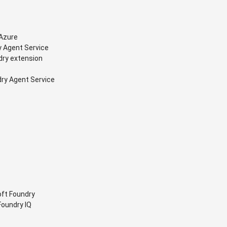
 Azure
y Agent Service
dry extension
dry Agent Service
oft Foundry
Foundry IQ