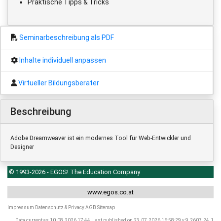
Praktische Tipps & Tricks
Seminarbeschreibung als PDF
Inhalte individuell anpassen
Virtueller Bildungsberater
Beschreibung
Adobe Dreamweaver ist ein modernes Tool für Web-Entwickler und
Designer
© 1993-2026 - EGOS! The Education Company
www.egos.co.at
Impressum
Datenschutz & Privacy
AGB
Sitemap
Data current as 10.08.2026 17:44, Last published on 23.07.2026 16:58:29 v.9.2607.24.1