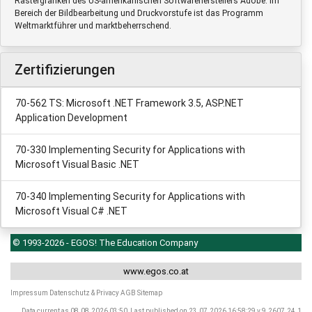
Rastergrafiken des US-amerikanischen Softwareherstellers Adobe. Im
Bereich der Bildbearbeitung und Druckvorstufe ist das Programm
Weltmarktführer und marktbeherrschend.
Zertifizierungen
70-562 TS: Microsoft .NET Framework 3.5, ASP.NET
Application Development
70-330 Implementing Security for Applications with
Microsoft Visual Basic .NET
70-340 Implementing Security for Applications with
Microsoft Visual C# .NET
© 1993-2026 - EGOS! The Education Company
www.egos.co.at
Impressum
Datenschutz & Privacy
AGB
Sitemap
Data current as 08.08.2026 03:50, Last published on 23.07.2026 16:58:29 v.9.2607.24.1