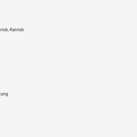
otob, Kantob
tung