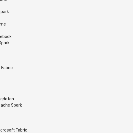
Spark
ame
tebook
Spark
 Fabric
ngdaten
pache Spark
crosoft Fabric