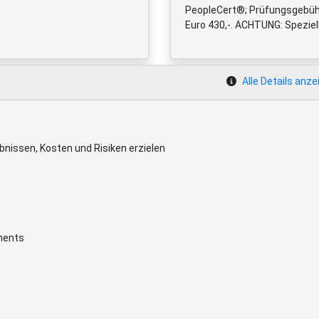
PeopleCert®; Prüfungsgebühr f
Euro 430,-. ACHTUNG: Speziell
Alle Details anze
issen, Kosten und Risiken erzielen
ments