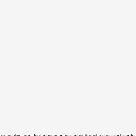
T
ar wahlweise in deutscher oder englischer Sprache absolviert werden