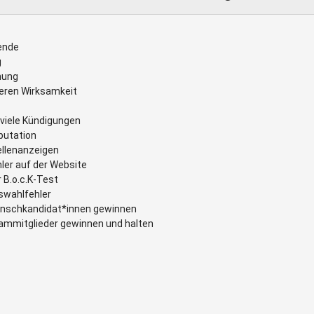
ende
g
nung
eren Wirksamkeit
 viele Kündigungen
putation
ellenanzeigen
ler auf der Website
 B.o.c.K-Test
swahlfehler
Wunschkandidat*innen gewinnen
eammitglieder gewinnen und halten