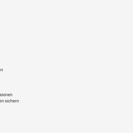
en
rsionen
en sichern