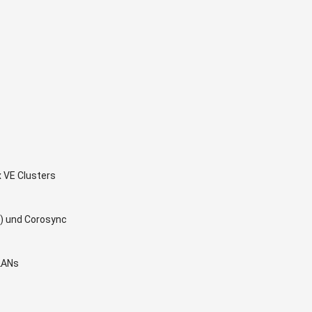
 VE Clusters
) und Corosync
LANs