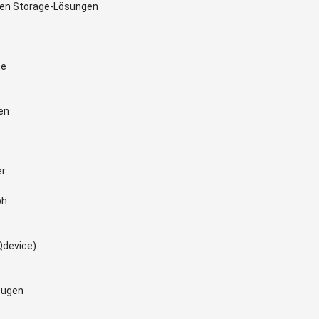
ten Storage-Lösungen
te
en
er
ph
Qdevice).
eugen