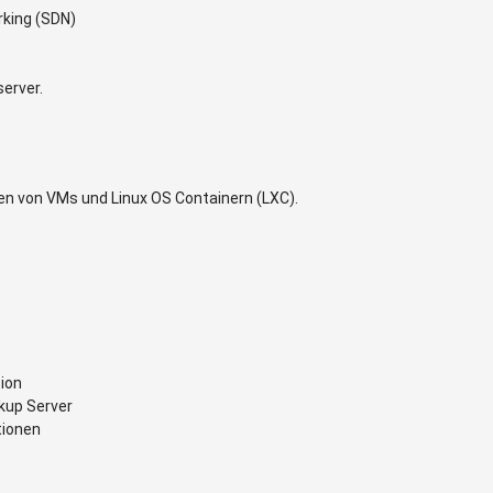
rking (SDN)
erver.
en von VMs und Linux OS Containern (LXC).
ion
kup Server
tionen