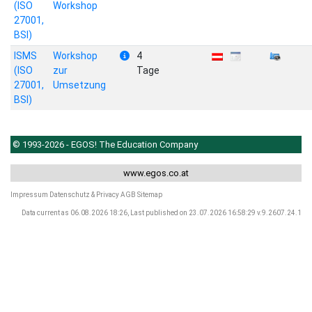
(ISO
Workshop
27001,
BSI)
ISMS
Workshop
4
(ISO
zur
Tage
27001,
Umsetzung
BSI)
© 1993-2026 - EGOS! The Education Company
www.egos.co.at
Impressum
Datenschutz & Privacy
AGB
Sitemap
Data current as 06.08.2026 18:26, Last published on 23.07.2026 16:58:29 v.9.2607.24.1