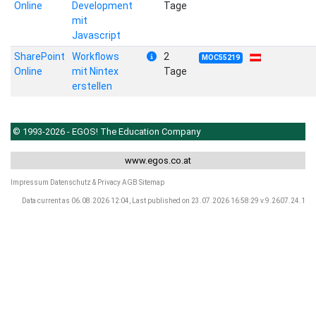
Online
Development
Tage
mit
Javascript
SharePoint
Workflows
2
MOC55219
Online
mit Nintex
Tage
erstellen
© 1993-2026 - EGOS! The Education Company
www.egos.co.at
Impressum
Datenschutz & Privacy
AGB
Sitemap
Data current as 06.08.2026 12:04, Last published on 23.07.2026 16:58:29 v.9.2607.24.1