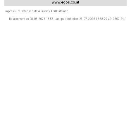
www.egos.co.at
Impressum
Datenschutz & Privacy
AGB
Sitemap
Data current as 08.08.2026 18:58, Last published on 23.07.2026 16:58:29 v.9.2607.24.1