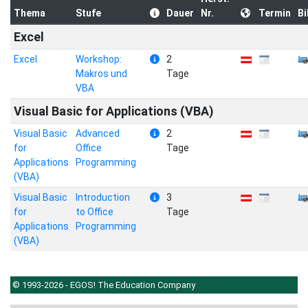
Thema
Stufe
Dauer
Nr.
Termin
B
Excel
Excel
Workshop:
2
Makros und
Tage
VBA
Visual Basic for Applications (VBA)
Visual Basic
Advanced
2
for
Office
Tage
Applications
Programming
(VBA)
Visual Basic
Introduction
3
for
to Office
Tage
Applications
Programming
(VBA)
© 1993-2026 - EGOS! The Education Company