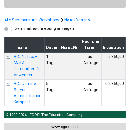
Alle Seminare und Workshops
NotesDomino
Seminarbeschreibung anzeigen
Nächster
Thema
Dauer
Herst.Nr.
Termin
Investition
HCL Notes, E-
1
auf
€ 350,00
Mail &
Tage
Anfrage
Teamarbeit für
Anwender
HCL Domino
5
auf
€ 2.850,00
Server,
Tage
Anfrage
Administration
Kompakt
© 1993-2026 - EGOS! The Education Company
www.egos.co.at