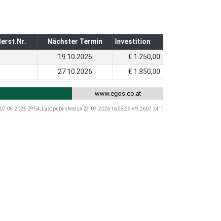
erst.Nr.
Nächster Termin
Investition
19.10.2026
€ 1.250,00
27.10.2026
€ 1.850,00
www.egos.co.at
 07.08.2026 09:54, Last published on 23.07.2026 16:58:29 v.9.2607.24.1