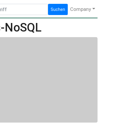
Company
Suchen
s-NoSQL