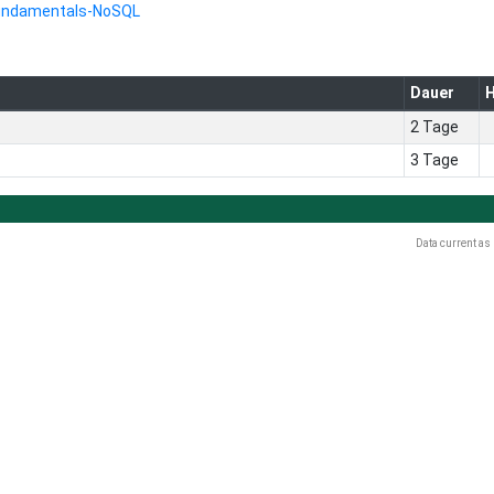
undamentals-NoSQL
Dauer
H
2 Tage
3 Tage
Data current as