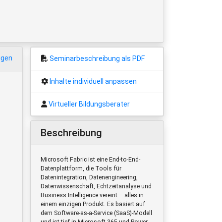
igen
Seminarbeschreibung als PDF
Inhalte individuell anpassen
Virtueller Bildungsberater
Beschreibung
Microsoft Fabric ist eine End-to-End-
Datenplattform, die Tools für
Datenintegration, Datenengineering,
Datenwissenschaft, Echtzeitanalyse und
Business Intelligence vereint – alles in
einem einzigen Produkt. Es basiert auf
dem Software-as-a-Service (SaaS)-Modell
und ist tief in Microsoft 365 und Power