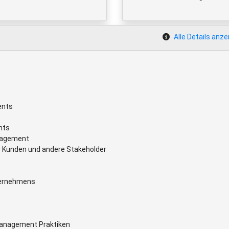
Alle Details anze
ents
nts
anagement
ür Kunden und andere Stakeholder
ternehmens
Management Praktiken