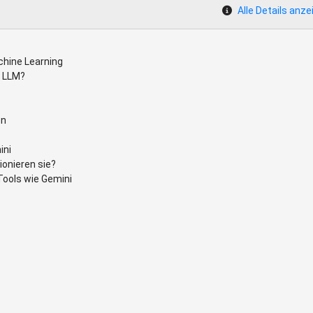
Alle Details anze
chine Learning
d LLM?
en
ini
ionieren sie?
Tools wie Gemini