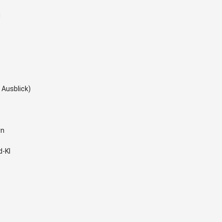
M
 Ausblick)
rn
d-KI
)