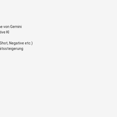
e von Gemini
ive KI
hot, Negative etc.)
ätssteigerung