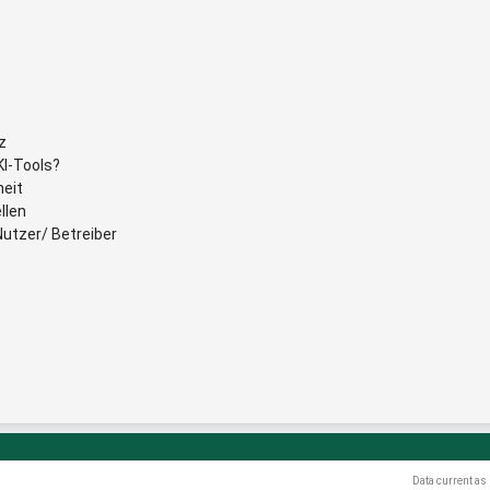
z
I-Tools?
heit
llen
utzer/ Betreiber
Data current as