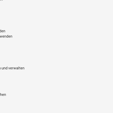
nden
erwenden
n und verwalten
chen