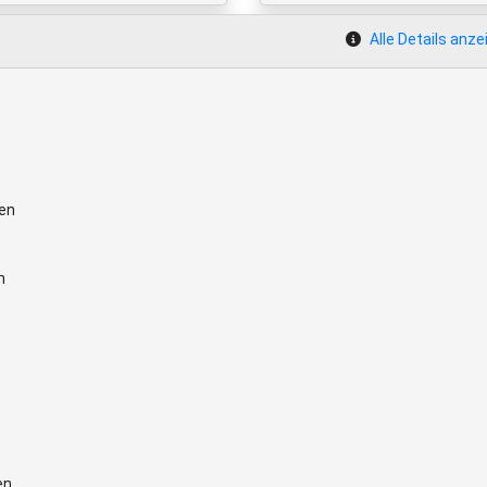
Alle Details anze
en
n
en