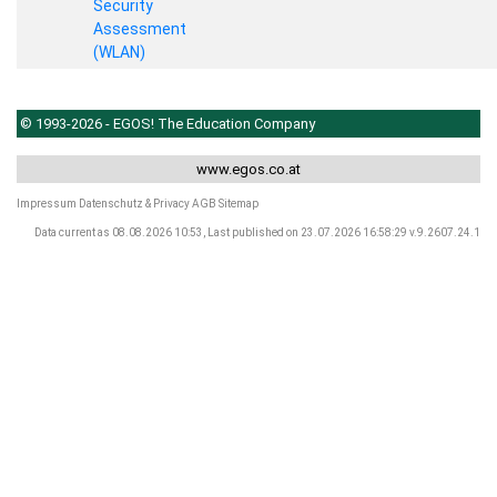
Security
Assessment
(WLAN)
© 1993-2026 - EGOS! The Education Company
www.egos.co.at
Impressum
Datenschutz & Privacy
AGB
Sitemap
Data current as 08.08.2026 10:53, Last published on 23.07.2026 16:58:29 v.9.2607.24.1