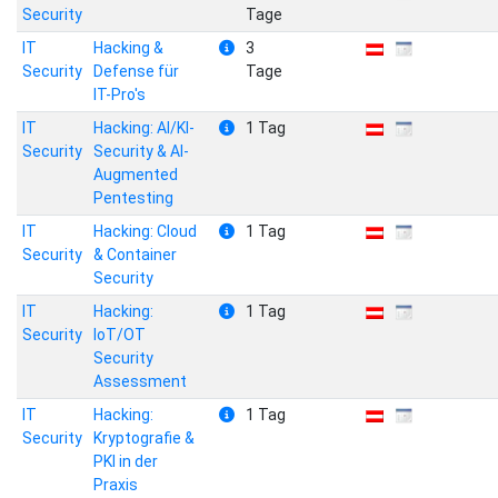
Security
Tage
IT
Hacking &
3
Security
Defense für
Tage
IT-Pro's
IT
Hacking: AI/KI-
1 Tag
Security
Security & AI-
Augmented
Pentesting
IT
Hacking: Cloud
1 Tag
Security
& Container
Security
IT
Hacking:
1 Tag
Security
IoT/OT
Security
Assessment
IT
Hacking:
1 Tag
Security
Kryptografie &
PKI in der
Praxis