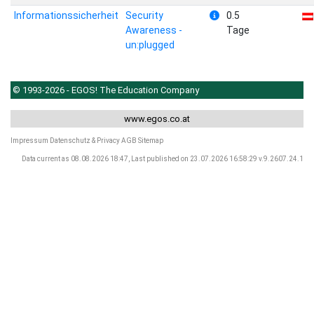
Informationssicherheit
Security
0.5
Awareness -
Tage
un:plugged
© 1993-2026 - EGOS! The Education Company
www.egos.co.at
Impressum
Datenschutz & Privacy
AGB
Sitemap
Data current as 08.08.2026 18:47, Last published on 23.07.2026 16:58:29 v.9.2607.24.1