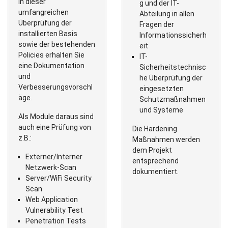
In dieser
g und der IT-
umfangreichen
Abteilung in allen
Überprüfung der
Fragen der
installierten Basis
Informationssicherh
sowie der bestehenden
eit
Policies erhalten Sie
IT-
eine Dokumentation
Sicherheitstechnisc
und
he Überprüfung der
Verbesserungsvorschl
eingesetzten
äge.
Schutzmaßnahmen
und Systeme
Als Module daraus sind
auch eine Prüfung von
Die Hardening
z.B.:
Maßnahmen werden
dem Projekt
Externer/Interner
entsprechend
Netzwerk-Scan
dokumentiert.
Server/WiFi Security
Scan
Web Application
Vulnerability Test
Penetration Tests