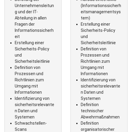
Unternehmensleitun
(Informationssicherh
g und der IT-
eitsmanagementsys
Abteilung in allen
tem)
Fragen der
Erstellung einer
Informationssicherh
Sicherheits-Policy
eit
und
Erstellung einer
Sicherheitsleitlinie
Sicherheits-Policy
Definition von
und
Prozessen und
Sicherheitsleitlinie
Richtlinien zum
Definition von
Umgang mit
Prozessen und
Informationen
Richtlinien zum
Identifizierung von
Umgang mit
sicherheitsrelevante
Informationen
n Daten und
Identifizierung von
Systemen
sicherheitsrelevante
Definition
n Daten und
technischer
Systemen
Abwehrmaßnahmen
Schwachstellen-
Definition
Scans
organisatorischer