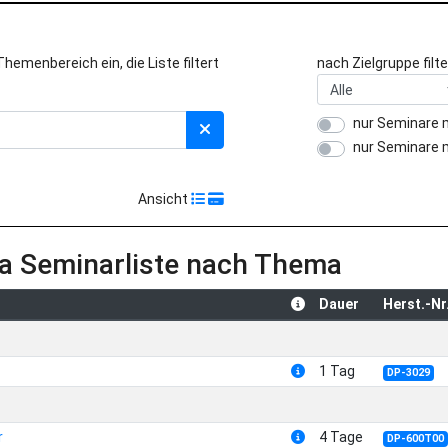
emenbereich ein, die Liste filtert
nach Zielgruppe filte
nur Seminare 
nur Seminare 
Ansicht
a Seminarliste nach Thema
Dauer
Herst.-Nr
1 Tag
DP-3029
r
4 Tage
DP-600T00