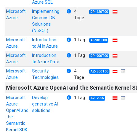
Azure SQL
Microsoft
Implementing
4
DP-420T00
Azure
Cosmos DB
Tage
Solutions
(NoSQL)
Microsoft
Introduction
1 Tag
AI-901T00
Azure
to AI in Azure
Microsoft
Introduction
1 Tag
DP-900T00
Azure
to Azure Data
Microsoft
Security
4
AZ-500T00
Azure
Technologies
Tage
Microsoft Azure OpenAI and the Semantic Kernel S
Microsoft
Develop
1 Tag
AZ-2005
Azure
generative AI
OpenAI and
solutions
the
Semantic
Kernel SDK