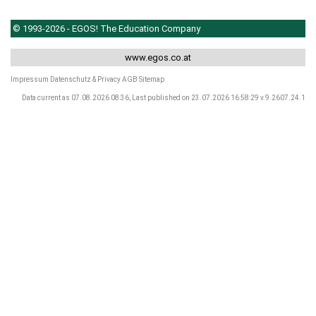
© 1993-2026 - EGOS! The Education Company
www.egos.co.at
Impressum
Datenschutz & Privacy
AGB
Sitemap
Data current as 07.08.2026 08:36, Last published on 23.07.2026 16:58:29 v.9.2607.24.1