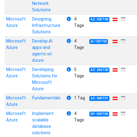
Network
Solutions
Microsoft
Designing
4
AZ-305T00
Azure
Infrastructure
Tage
Solutions
Microsoft
Develop AI
4
AI-103T00
Azure
apps and
Tage
agents on
Azure
Microsoft
Developing
5
AZ-204T00
Azure
Solutions for
Tage
Microsoft
Azure
Microsoft
Fundamentals
1 Tag
AZ-900T01
Azure
Microsoft
Implement
4
DP-300T00
Azure
scalable
Tage
database
solutions