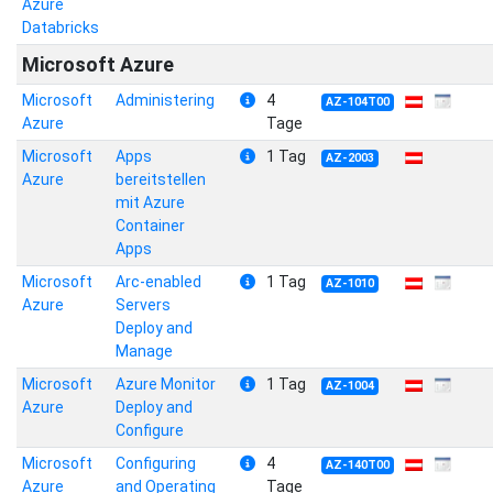
Azure
Databricks
Microsoft Azure
Microsoft
Administering
4
AZ-104T00
Azure
Tage
Microsoft
Apps
1 Tag
AZ-2003
Azure
bereitstellen
mit Azure
Container
Apps
Microsoft
Arc-enabled
1 Tag
AZ-1010
Azure
Servers
Deploy and
Manage
Microsoft
Azure Monitor
1 Tag
AZ-1004
Azure
Deploy and
Configure
Microsoft
Configuring
4
AZ-140T00
Azure
and Operating
Tage