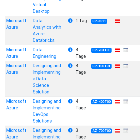
Virtual
Desktop
Microsoft
Data
1 Tag
DP-3011
Azure
Analytics with
Azure
Databricks
Microsoft
Data
4
DP-203T00
Azure
Engineering
Tage
Microsoft
Designing and
4
DP-100T01
Azure
Implementing
Tage
a Data
Science
Solution
Microsoft
Designing and
4
AZ-400T00
Azure
Implementing
Tage
DevOps
Solutions
Microsoft
Designing and
3
AZ-700T00
Azure
Implementing
Tage